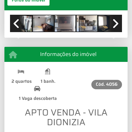
Fotos do imóvel
Previous
Next
Informações do imóvel
2 quartos
1 banh.
Cód.
4056
1 Vaga descoberta
APTO VENDA - VILA
DIONIZIA