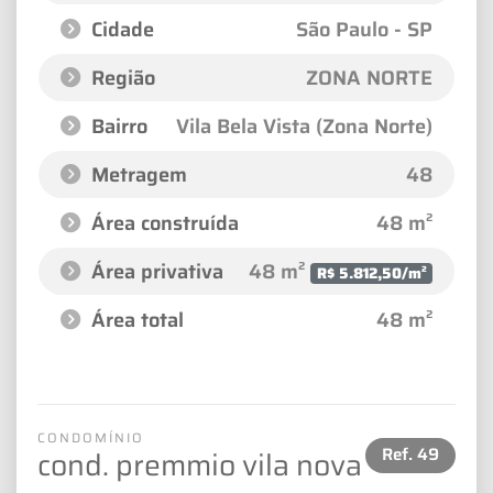
Cidade
São Paulo - SP
Região
ZONA NORTE
Bairro
Vila Bela Vista (Zona Norte)
Metragem
48
Área construída
48 m²
Área privativa
48 m²
R$ 5.812,50/m²
Área total
48 m²
CONDOMÍNIO
Ref.
49
cond. premmio vila nova