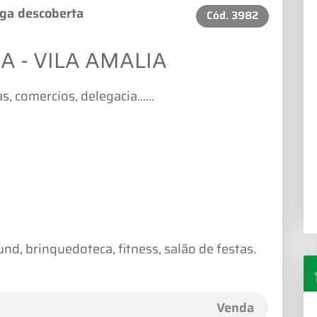
aga descoberta
Cód.
3982
A - VILA AMALIA
 comercios, delegacia......
und, brinquedoteca, fitness, salão de festas.
Venda