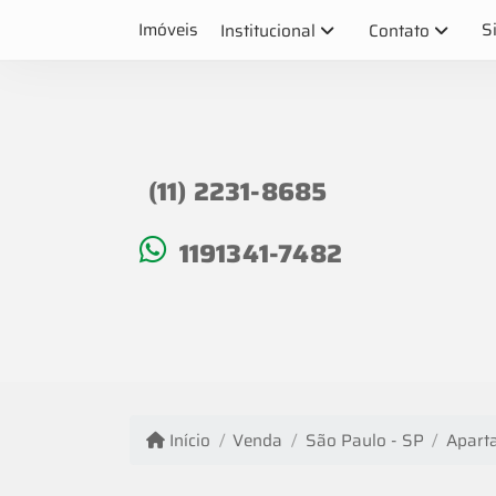
Imóveis
S
Institucional
Contato
(11) 2231-8685
1191341-7482
Início
Venda
São Paulo - SP
Apart