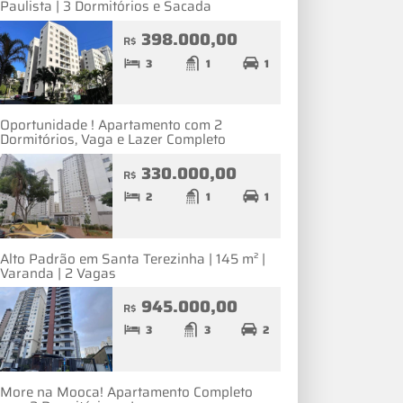
Paulista | 3 Dormitórios e Sacada
398.000,00
R$
3
1
1
Oportunidade ! Apartamento com 2
Dormitórios, Vaga e Lazer Completo
330.000,00
R$
2
1
1
Alto Padrão em Santa Terezinha | 145 m² |
Varanda | 2 Vagas
945.000,00
R$
3
3
2
More na Mooca! Apartamento Completo