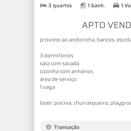
3 quartos
1 banh.
1 V
APTO VEND
próximo ao andorinha, bancos, escolas,
3 dormitórios
sala com sacada
cozinha com armários
área de serviço
1 vaga
lazer: piscina, churrasqueira, playgro
Transação