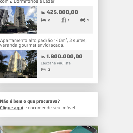
com 2 Dormitórios e Lazer
425.000,00
R$
2
1
1
Apartamento alto padrão 140m², 3 suítes,
varanda gourmet envidraçada.
1.800.000,00
R$
Lauzane Paulista
3
Não é bem o que procurava?
Clique aqui
e encomende seu imóvel