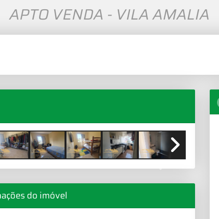
APTO VENDA - VILA AMALIA
Next
mações do imóvel