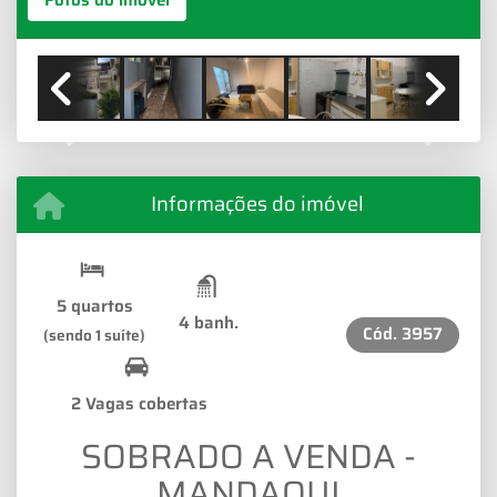
Fotos do imóvel
Previous
Next
Informações do imóvel
5 quartos
4 banh.
Cód.
3957
(sendo 1 suíte)
2 Vagas cobertas
SOBRADO A VENDA -
MANDAQUI