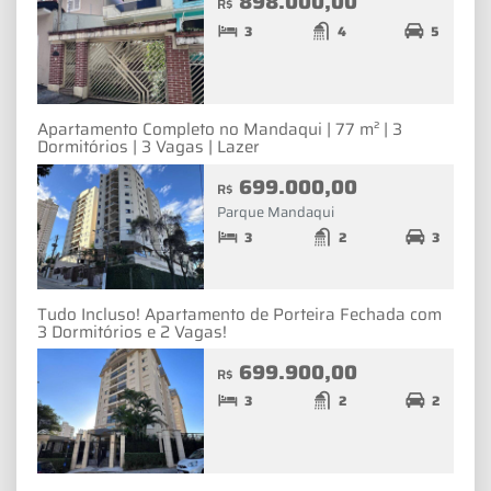
898.000,00
R$
3
4
5
Apartamento Completo no Mandaqui | 77 m² | 3
Dormitórios | 3 Vagas | Lazer
699.000,00
R$
Parque Mandaqui
3
2
3
Tudo Incluso! Apartamento de Porteira Fechada com
3 Dormitórios e 2 Vagas!
699.900,00
R$
3
2
2