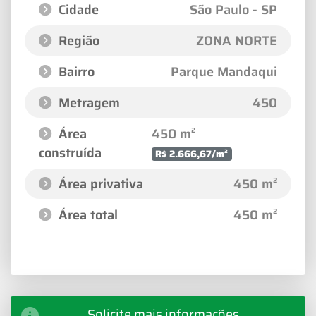
Cidade
São Paulo - SP
Região
ZONA NORTE
Bairro
Parque Mandaqui
Metragem
450
Área
450 m²
construída
R$ 2.666,67/m²
Área privativa
450 m²
Área total
450 m²
Solicite mais informações