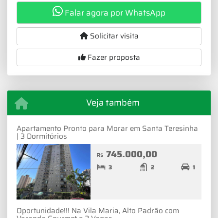
Falar agora por WhatsApp
Solicitar visita
Fazer proposta
Veja também
Apartamento Pronto para Morar em Santa Teresinha
| 3 Dormitórios
745.000,00
R$
3
2
1
Oportunidade!!! Na Vila Maria, Alto Padrão com