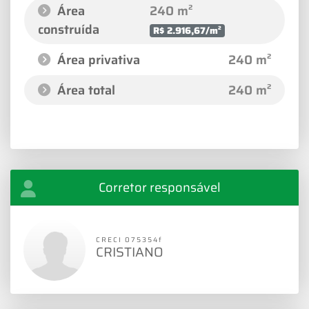
Área
240 m²
construída
R$ 2.916,67/m²
Área privativa
240 m²
Área total
240 m²
Corretor responsável
CRECI 075354f
CRISTIANO