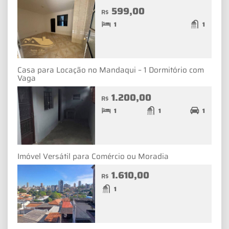
599,00
R$
1
1
Casa para Locação no Mandaqui – 1 Dormitório com
Vaga
1.200,00
R$
1
1
1
Imóvel Versátil para Comércio ou Moradia
1.610,00
R$
1