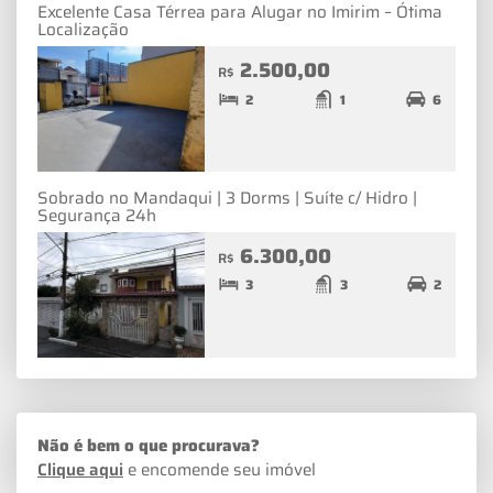
Excelente Casa Térrea para Alugar no Imirim – Ótima
Localização
2.500,00
R$
2
1
6
Sobrado no Mandaqui | 3 Dorms | Suíte c/ Hidro |
Segurança 24h
6.300,00
R$
3
3
2
Não é bem o que procurava?
Clique aqui
e encomende seu imóvel