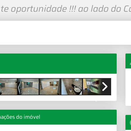
e oportunidade !!! ao lado do C
Next
mações do imóvel