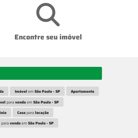
Encontre seu imóvel
da
Imóvel
em
São Paulo - SP
Apartamento
vel
para
venda
em
São Paulo - SP
ínio
Casa
para
locação
l
para
venda
em
São Paulo - SP