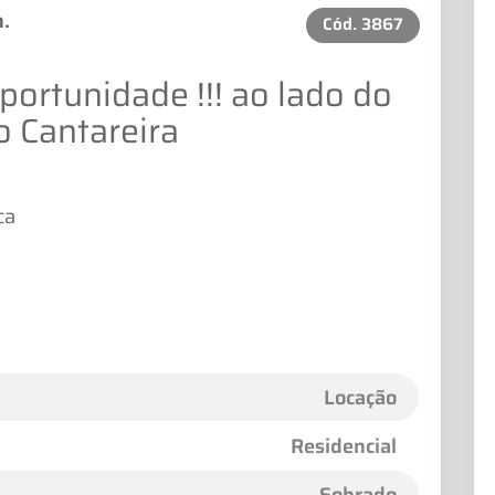
h.
Cód.
3867
ortunidade !!! ao lado do
o Cantareira
ca
Locação
Residencial
Sobrado