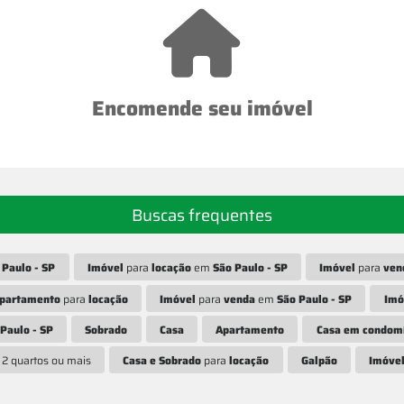
Encomende seu imóvel
Buscas frequentes
 Paulo - SP
Imóvel
para
locação
em
São Paulo - SP
Imóvel
para
ven
partamento
para
locação
Imóvel
para
venda
em
São Paulo - SP
Imó
Paulo - SP
Sobrado
Casa
Apartamento
Casa em condom
2 quartos ou mais
Casa e Sobrado
para
locação
Galpão
Imóve