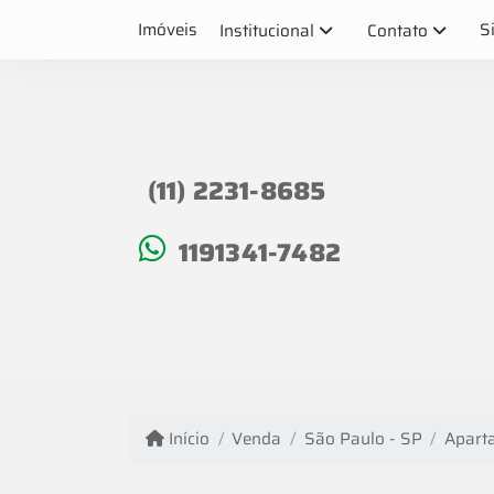
Imóveis
S
Institucional
Contato
(11) 2231-8685
1191341-7482
Início
Venda
São Paulo - SP
Apart