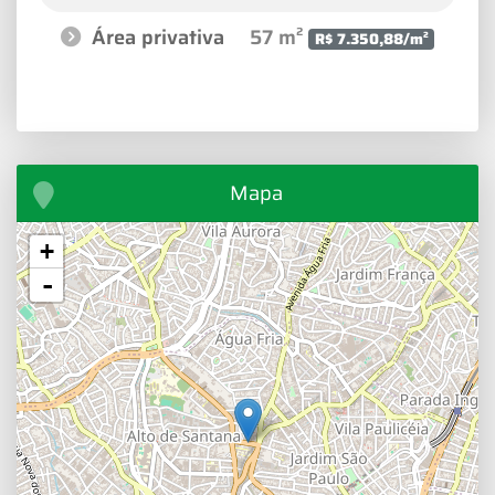
Área privativa
57 m²
R$ 7.350,88/m²
Mapa
+
-